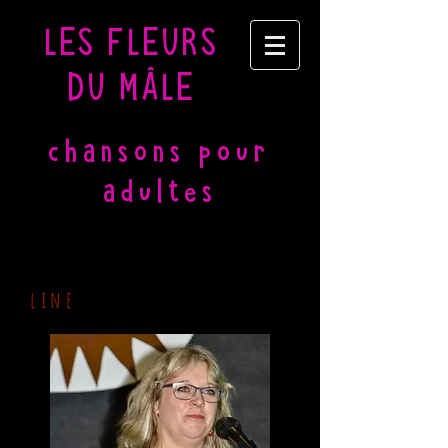
LES FLEURS
DU MÂLE
chansons pour
adultes
line