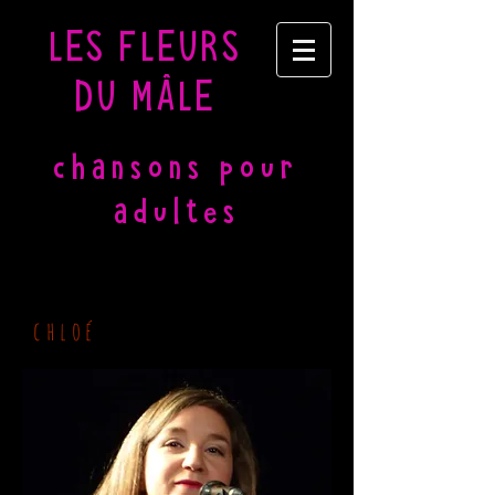
LES FLEURS
DU MÂLE
chansons pour
adultes
chloé