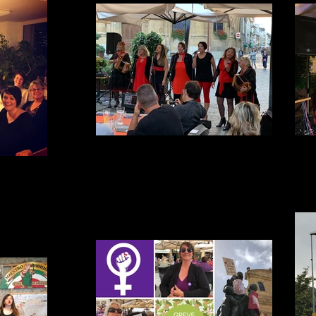
Les Trèfle Gourmand à Yverdon
nne année !