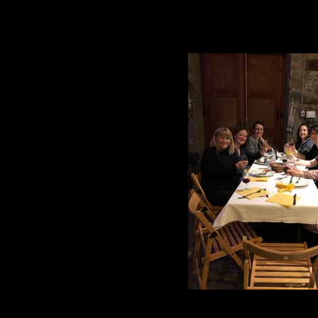
Soirée de Gala USL Gra
Domaine Serreaux-Dessus 