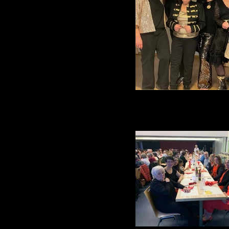
Au nulle.pArt chez An