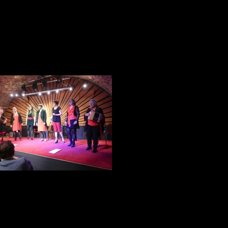
omaine Serreaux-Dessus Begnins
Le Croch'Pied * Grandson