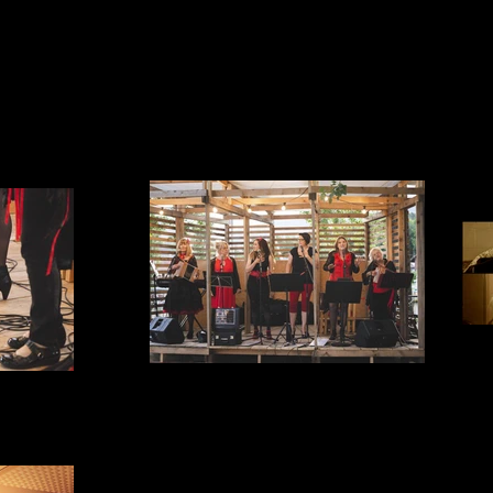
@cricri
"Ré
La Dérivée Yverdon photo @ Pauline
ine Stauffer
Stauffer