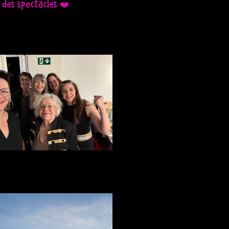
 des spectacles ❤️
Café-Théatre de la Voirie Pully