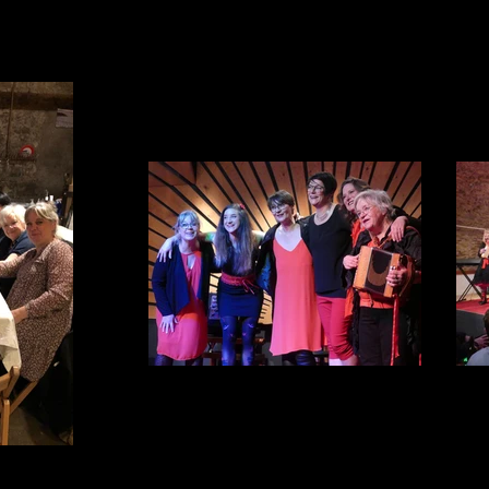
ndson
Soirée chez Anouk
D
Le Croch'Pied * Grandson
Begnins