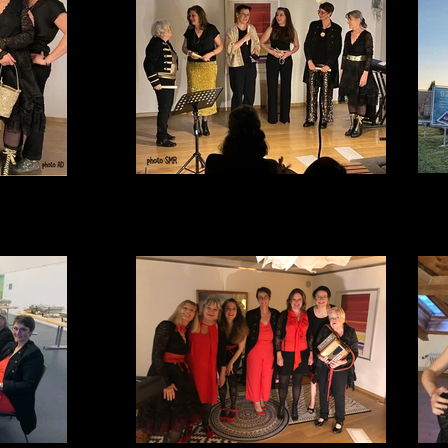
Au nulle.Part chez Anouk
ouk