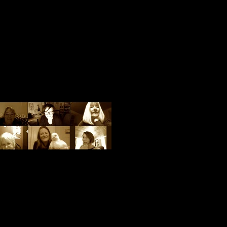
pétition" de confinement... avec notre
nouvelle chanteuse !