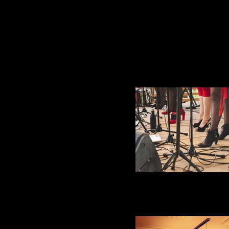
Comptoir de Denezy photo 
La Dérivée Yverdon photo @ Paul