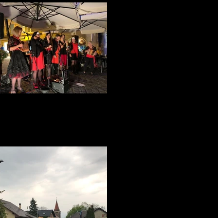
Le Trèfle Gourmand à Yverdon